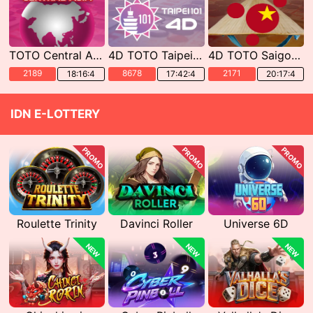
TOTO Central Asia
4D TOTO Taipei POOLS
4D TOTO Saigon POOLS
2189
8678
2171
18:16:3
17:42:3
20:17:3
IDN E-LOTTERY
PROMO
PROMO
PROMO
Roulette Trinity
Davinci Roller
Universe 6D
NEW
NEW
NEW