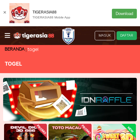
×
TIGERASIA88
Download
TIGERASIA88 Mobile App
MASUK
DAFTAR
BERANDA
togel
TOGEL
PROMO
PROMO
NEW