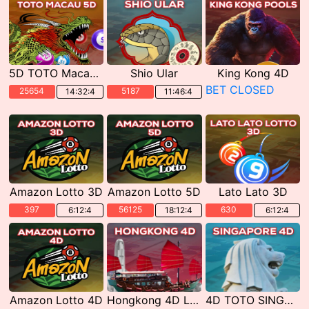
5D TOTO Macau POOLS
Shio Ular
King Kong 4D
BET CLOSED
25654
5187
14:32:3
11:46:3
Amazon Lotto 3D
Amazon Lotto 5D
Lato Lato 3D
397
56125
630
6:12:3
18:12:3
6:12:3
Amazon Lotto 4D
Hongkong 4D Lotto
4D TOTO SINGAPORE POOLS