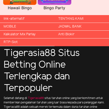
Hawaii Bingo
Bingo Party
link-alternatif
TENTANG KAMI
MOBILE
JADWAL BANK
Kalkulator Mix Parlay
Anti Blokir
RTP-Slot
Tigerasia88 Situs
Betting Online
Terlengkap dan
Terpopuler
Selamat datang di
Tigerasia88
situs taruhan online yang berkomitmen untuk
memberikan pengalaman taruhan yang luar biasa kepada para pelanggan kami.
Tigerasia88 adalah sebuah merek terkemuka dalam dunia taruhan online